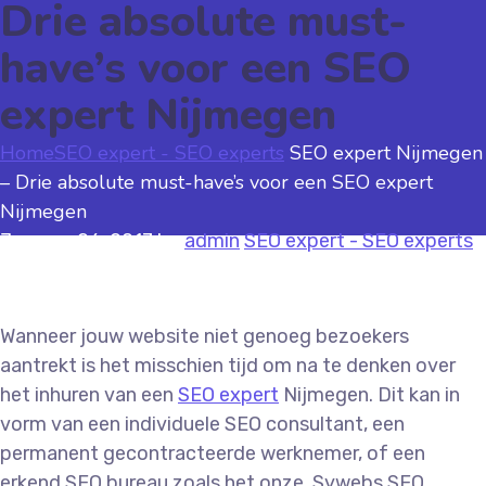
Drie absolute must-
have’s voor een SEO
expert Nijmegen
Home
SEO expert - SEO experts
SEO expert Nijmegen
– Drie absolute must-have’s voor een SEO expert
Nijmegen
January 26, 2017
by
admin
SEO expert - SEO experts
Wanneer jouw website niet genoeg bezoekers
aantrekt is het misschien tijd om na te denken over
het inhuren van een
SEO expert
Nijmegen. Dit kan in
vorm van een individuele SEO consultant, een
permanent gecontracteerde werknemer, of een
erkend SEO bureau zoals het onze, Sywebs SEO